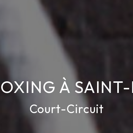
OXING À SAINT
Court-Circuit